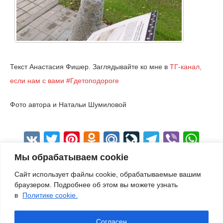
Текст Анастасия Фишер. Заглядывайте ко мне в
ТГ-канал,
если нам с вами #Гдетоподороге
Фото автора и Натальи Шумиловой
VK
Twitter
Pinterest
Odnoklassniki
Mail.Ru
LiveJournal
Telegra
Viber
Wh
Мы обрабатываем cookie
Сайт использует файлы cookie, обрабатываемые вашим
браузером. Подробнее об этом вы можете узнать
в
Политике cookie.
Согласен