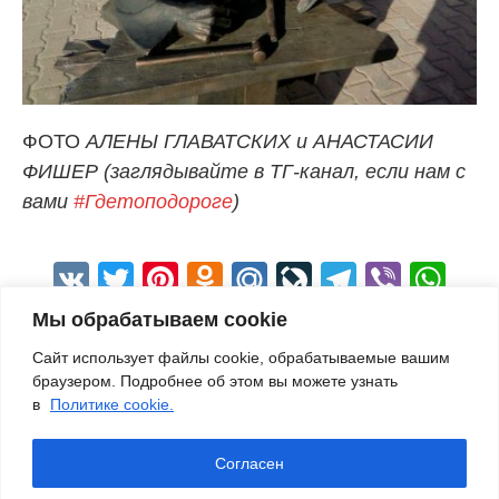
ФОТО
АЛЕНЫ ГЛАВАТСКИХ и АНАСТАСИИ
ФИШЕР (заглядывайте в ТГ-канал, если нам с
вами
#Гдетоподороге
)
VK
Twitter
Pinterest
Odnoklassniki
Mail.Ru
LiveJournal
Telegra
Viber
Wh
Мы обрабатываем cookie
Сайт использует файлы cookie, обрабатываемые вашим
браузером. Подробнее об этом вы можете узнать
в
Политике cookie.
Согласен
© 2016-2026
КОСТРОМАТУРС
– авторский блог
#ГДЕТОПОДОРОГЕ