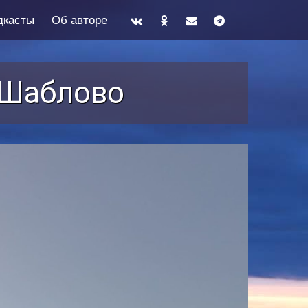
дкасты
Об авторе
и Шаблово