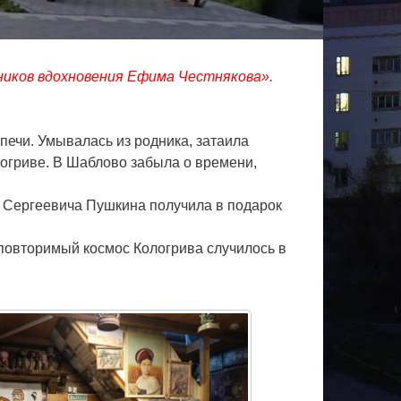
ников вдохновения Ефима Честнякова».
 печи. Умывалась из родника, затаила
огриве. В Шаблово забыла о времени,
 Сергеевича Пушкина получила в подарок
еповторимый космос Кологрива случилось в