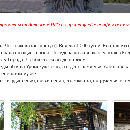
стромским отделением РГО по проекту «География источ
а Честнякова (авторскую). Видела 4 000 гусей. Ела кашу из
ышала поющие тополя. Посидела на лавочках-гусиках в Кол
сом Города Всеобщего Благоденствия».
ды обняла Уромскую сосну, а в день рождения Александра
ревенском музее.
сти, удивления, восхищения, знакомства, погружения в н