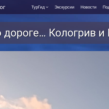
ог
ТурГид
Экскурсии
Новости
По
о дороге… Кологрив 