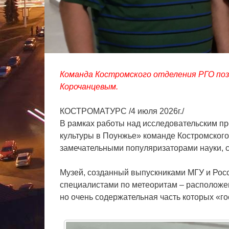
Команда Костромского отделения РГО поз
Корочанцевым.
КОСТРОМАТУРС /4 июля 2026г./
В рамках работы над исследовательским п
культуры в Поунжье» команде Костромского
замечательными популяризаторами науки, 
Музей, созданный выпускниками МГУ и Росс
специалистами по метеоритам – расположен
но очень содержательная часть которых «г