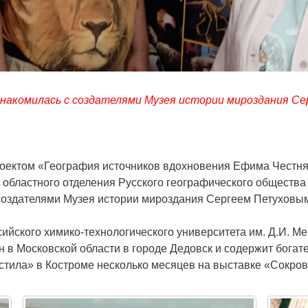
накомилась с создателями Музея истории мироздания С
роектом «География источников вдохновения Ефима Честн
 областного отделения Русского географического общества
создателями Музея истории мироздания Сергеем Петуховы
ийского химико-технологического университета им. Д.И. М
 в Московской области в городе Дедовск и содержит богат
остила» в Костроме несколько месяцев на выставке «Сокр