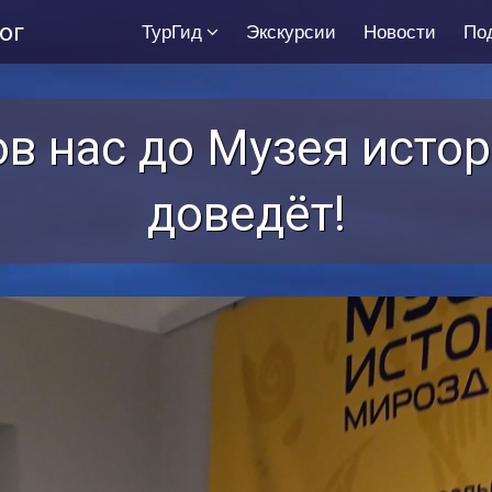
ог
ТурГид
Экскурсии
Новости
По
в нас до Музея исто
доведёт!