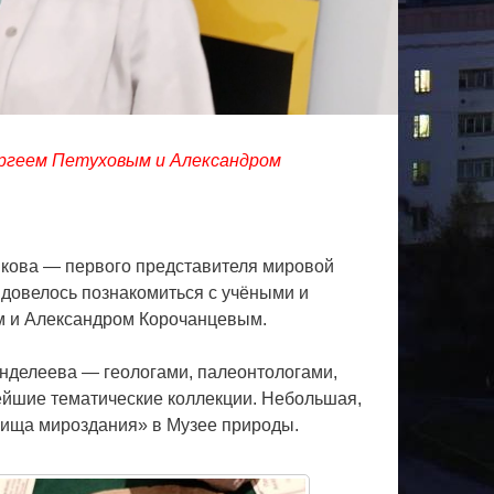
ергеем Петуховым и Александром
якова — первого представителя мировой
 довелось познакомиться с учёными и
м и Александром Корочанцевым.
енделеева — геологами, палеонтологами,
ейшие тематические коллекции. Небольшая,
овища мироздания» в Музее природы.