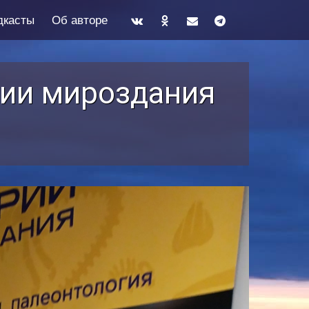
дкасты
Об авторе
рии мироздания