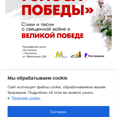
Мы обрабатываем cookie
VK
Twitter
Pinterest
Odnoklassniki
Mail.Ru
LiveJournal
Telegra
Viber
Wh
Сайт использует файлы cookie, обрабатываемые вашим
браузером. Подробнее об этом вы можете узнать
в
Политике cookie.
Согласен
© 2016-2026
КОСТРОМАТУРС
– авторский блог