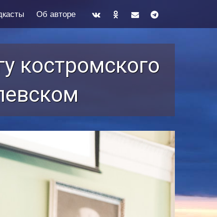
дкасты
Об авторе
гу костромского
левском