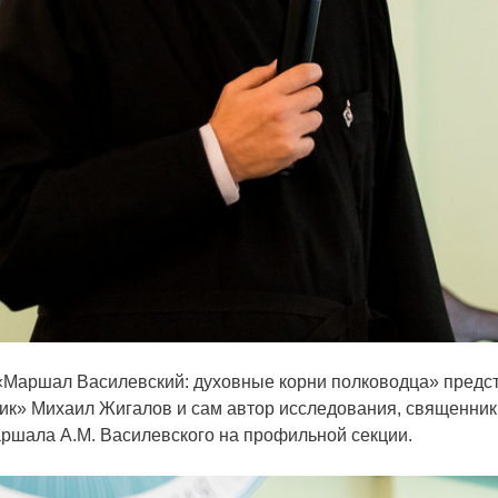
«Маршал Василевский: духовные корни полководца» предст
ик» Михаил Жигалов и сам автор исследования, священник Г
аршала А.М. Василевского на профильной секции.