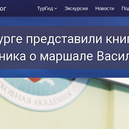
ог
ТурГид
Экскурсии
Новости
По
урге представили кни
ника о маршале Васи