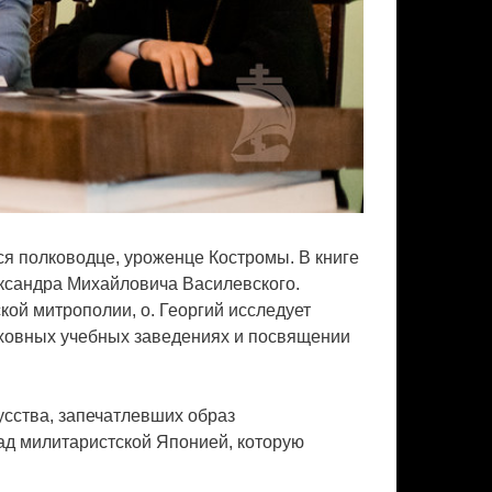
я полководце, уроженце Костромы. В книге
ксандра Михайловича Василевского.
кой митрополии, о. Георгий исследует
уховных учебных заведениях и посвящении
усства, запечатлевших образ
ад милитаристской Японией, которую