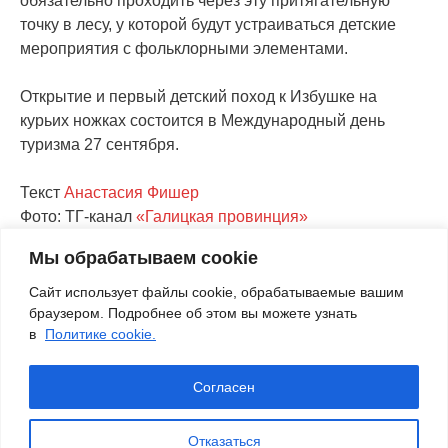
обязательно проходить через эту притягательную
точку в лесу, у которой будут устраиваться детские
мероприятия с фольклорными элементами.
Открытие и первый детский поход к Избушке на
курьих ножках состоится в Международный день
туризма 27 сентября.
Текст
Анастасия Фишер
Фото: ТГ-канал
«Галицкая провинция»
Мы обрабатываем cookie
VK
Twitter
Pinterest
Odnoklassniki
Mail.Ru
LiveJournal
Telegra
Viber
Wh
Сайт использует файлы cookie, обрабатываемые вашим
браузером. Подробнее об этом вы можете узнать
в
Политике cookie.
Согласен
© 2016-2026
КОСТРОМАТУРС
– авторский блог
#ГДЕТОПОДОРОГЕ
Разработка сайта -
"Точка опоры"
Отказаться