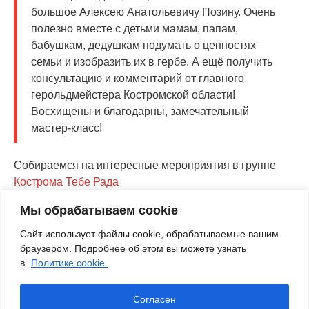
большое Алексею Анатольевичу Позину. Очень
полезно вместе с детьми мамам, папам,
бабушкам, дедушкам подумать о ценностях
семьи и изобразить их в гербе. А ещё получить
консультацию и комментарий от главного
герольдмейстера Костромской области!
Восхищены и благодарны, замечательный
мастер-класс!
Собираемся на интересные мероприятия в группе
Кострома Тебе Рада
Мы обрабатываем cookie
VK
Twitter
Pinterest
Odnoklassniki
Mail.Ru
LiveJournal
Telegra
Viber
Wh
Сайт использует файлы cookie, обрабатываемые вашим
браузером. Подробнее об этом вы можете узнать
в
Политике cookie.
Согласен
© 2016-2026
КОСТРОМАТУРС
– авторский блог