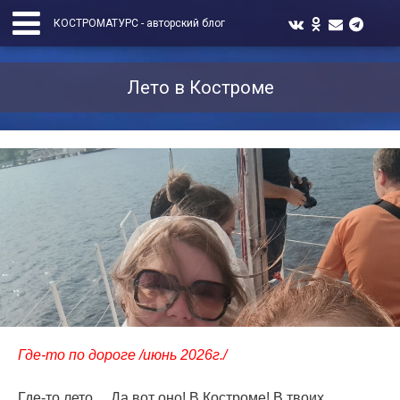
КОСТРОМАТУРС - авторский блог
Лето в Костроме
Где-то по дороге /июнь 2026г./
Где-то лето… Да вот оно! В Костроме! В твоих