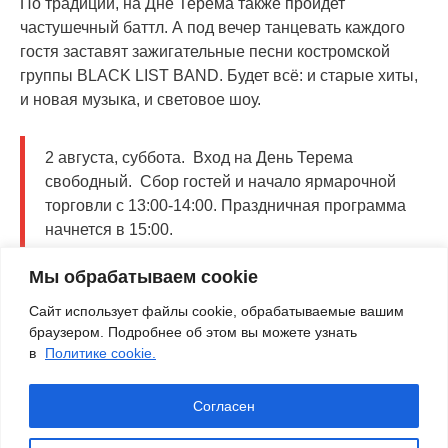
По традиции, на Дне Терема также пройдет
частушечный баттл. А под вечер танцевать каждого
гостя заставят зажигательные песни костромской
группы BLACK LIST BAND. Будет всё: и старые хиты,
и новая музыка, и световое шоу.
2 августа, суббота. Вход на День Терема
свободный. Сбор гостей и начало ярмарочной
торговли с 13:00-14:00. Праздничная программа
начнется в 15:00.
Мы обрабатываем cookie
VK
Twitter
Pinterest
Odnoklassniki
Mail.Ru
LiveJournal
Telegra
Viber
Wh
Сайт использует файлы cookie, обрабатываемые вашим
браузером. Подробнее об этом вы можете узнать
в
Политике cookie.
Согласен
© 2016-2026
КОСТРОМАТУРС
– авторский блог
#ГДЕТОПОДОРОГЕ